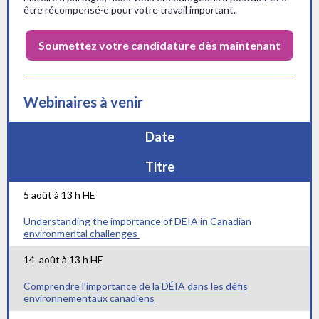
être récompensé·e pour votre travail important.
Soumettez votre candidature dès maintenant
Webinaires à venir
Date
Titre
5 août
à 13 h HE
Understanding the importance of DEIA in Canadian
environmental challenges
14
août
à 13 h HE
Comprendre l’importance de la DÉIA dans les défis
environnementaux canadiens