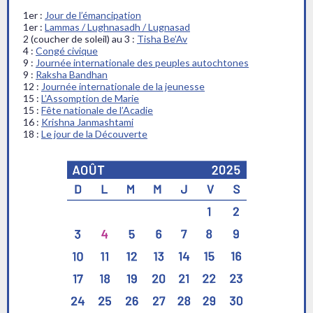
1er :
Jour de l’émancipation
1er :
Lammas / Lughnasadh / Lugnasad
2 (coucher de soleil) au 3 :
Tisha Be’Av
4 :
Congé civique
9 :
Journée internationale des peuples autochtones
9 :
Raksha Bandhan
12 :
Journée internationale de la jeunesse
15 :
L’Assomption de Marie
15 :
Fête nationale de l’Acadie
16 :
Krishna Janmashtami
18 :
Le jour de la Découverte