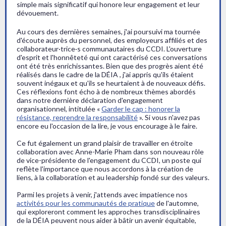
simple mais significatif qui honore leur engagement et leur
dévouement.
Au cours des dernières semaines, j'ai poursuivi ma tournée
d'écoute auprès du personnel, des employeurs affiliés et des
collaborateur·trice·s communautaires du CCDI. L'ouverture
d'esprit et l'honnêteté qui ont caractérisé ces conversations
ont été très enrichissantes. Bien que des progrès aient été
réalisés dans le cadre de la DÉIA , j'ai appris qu'ils étaient
souvent inégaux et qu'ils se heurtaient à de nouveaux défis.
Ces réflexions font écho à de nombreux thèmes abordés
dans notre dernière déclaration d'engagement
organisationnel, intitulée «
Garder le cap : honorer la
résistance, reprendre la responsabilité
». Si vous n'avez pas
encore eu l'occasion de la lire, je vous encourage à le faire.
Ce fut également un grand plaisir de travailler en étroite
collaboration avec Anne-Marie Pham dans son nouveau rôle
de vice-présidente de l'engagement du CCDI, un poste qui
reflète l'importance que nous accordons à la création de
liens, à la collaboration et au leadership fondé sur des valeurs.
Parmi les projets à venir, j'attends avec impatience nos
activités pour les communautés de pratique
de l'automne,
qui exploreront comment les approches transdisciplinaires
de la DÉIA peuvent nous aider à bâtir un avenir équitable,