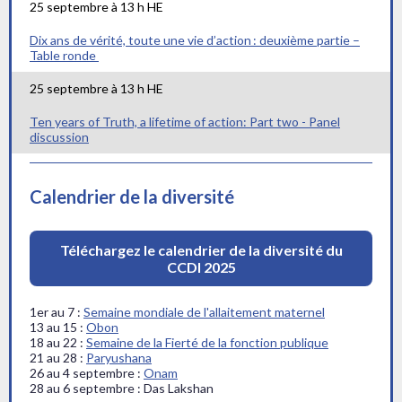
25 septembre
à 13 h HE
Dix ans de vérité, toute une vie d’action : deuxième partie –
Table ronde
25
septembre
à 13 h HE
Ten years of Truth, a lifetime of action: Part two - Panel
discussion
Calendrier de la diversité
Téléchargez le calendrier de la diversité du
CCDI 2025
1er au 7 :
Semaine mondiale de l'allaitement maternel
13 au 15 :
Obon
18 au 22 :
Semaine de la Fierté de la fonction publique
21 au 28 :
Paryushana
26 au 4 septembre :
Onam
28 au 6 septembre : Das Lakshan